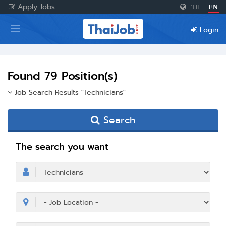
Apply Jobs
TH
|
EN
Home
Login
Login
Register
Found 79 Position(s)
Job Search Results "Technicians"
For Employers
Search
The search you want