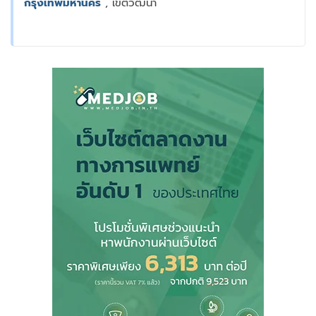
กรุงเทพมหานคร
, เขตวัฒนา