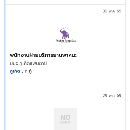
30 พ.ค. 69
พนักงานฝ่ายบริการยานพาหนะ
บมจ.ภูเก็ตแฟนตาซี
ภูเก็ต
, กะทู้
29 พ.ค. 69