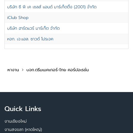
บริษัท ซี พี เค เซลส์ แอนด์ มาร์เก็ตติ้ง (2001) จำกัด
iClub Shop
บริษัท ฮาร์ดแวร์ มาร์เก็ต จำกัด
หจก. เจ.แอล. ซาวด์ โปรเจค
หางาน
บจก.ดรีมเมคเกอร์-ไทย คอร์ปอเรชั่น
Quick Links
งานเชียงใหม่
งานสงขลา (หาดใหญ่)