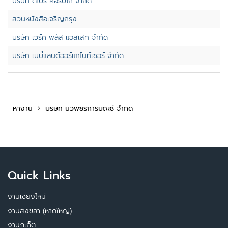
บริษัท ดีโปร คอร์ปโก้ จำกัด
สวนหนังสือเจริญกรุง
บริษัท เวิร์ค พลัส แอสเสท จำกัด
บริษัท เบบี้แลนด์ออร์แกไนท์เซอร์ จำกัด
หางาน
บริษัท นวพัชรการบัญชี จำกัด
Quick Links
งานเชียงใหม่
งานสงขลา (หาดใหญ่)
งานภูเก็ต