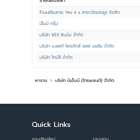
รายชื่อบริษัท
ร้านเสริมสวย Yes it s สาขาวัดประยูร รังสิต
เอ็มบี กรุ๊ป
บริษัท 653 ซันบีม จำกัด
บริษัท เบลสท์ โพรดักส์ ออฟ เอเชีย จำกัด
บริษัท ไทม์ลี่ จำกัด
หางาน
บริษัท บีเอ็นบี (ไทยแลนด์) จำกัด
Quick Links
งานเชียงใหม่
งานกทม