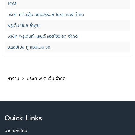
TQM
บริษัท ทีคิวเอ็ม อินชัวร์รันส์ โบรคเกอร์ จำกัด
พรูเด็นเชียล ลำพูน
บริษัท พรูเด้นท์ เเอนด์ แอสโซซิเอท จำกัด
บ.แอปเปิล ทู แอปเปิล จก.
หางาน
บริษัท พี ดี เอ็น จำกัด
Quick Links
งานเชียงใหม่