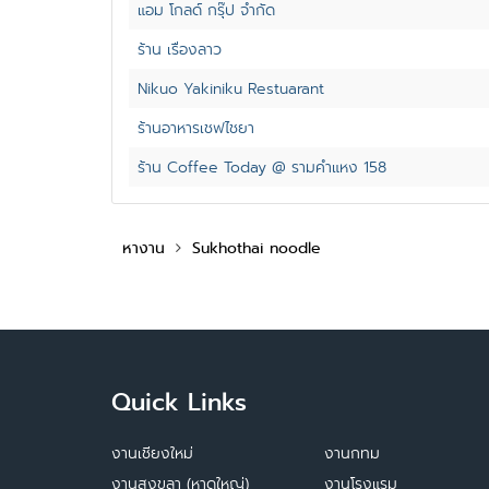
แอม โกลด์ กรุ๊ป จำกัด
ร้าน เรื่องลาว
Nikuo Yakiniku Restuarant
ร้านอาหารเชฟไชยา
ร้าน Coffee Today @ รามคำแหง 158
หางาน
Sukhothai noodle
Quick Links
งานเชียงใหม่
งานกทม
งานสงขลา (หาดใหญ่)
งานโรงแรม