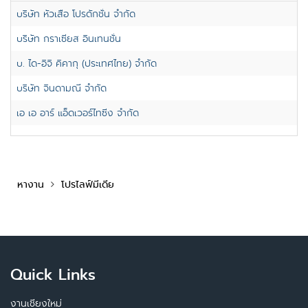
บริษัท หัวเสือ โปรดักชั่น จำกัด
บริษัท กราเซียส อินเทนชั่น
บ. ได-อิจิ คิคากุ (ประเทศไทย) จำกัด
บริษัท จินดามณี จำกัด
เอ เอ อาร์ แอ็ดเวอร์ไทซิ่ง จำกัด
หางาน
โปรไลฟ์มีเดีย
Quick Links
งานเชียงใหม่