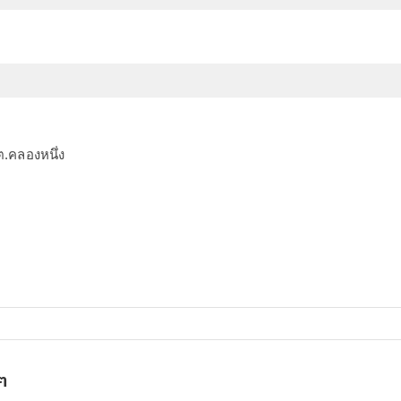
.คลองหนึ่ง
ๆ