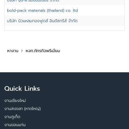
บริษัท ชุน-ลี่ แมชชีนเนอรี่ จำกัด
bold-pack materials (thailand) co. ltd
บริษัท นิวแหลมทองฟูดส์ อินดัสทรีส์ จำกัด
หางาน
หจก.ภัทรกิจพรีเมี่ยม
Quick Links
งานเชียงใหม่
งานสงขลา (หาดใหญ่)
งานภูเก็ต
งานขอนแก่น