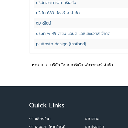
บริษัทตระการตา ครีเอชั่น
บริษัท 689 ก่อสร้าง จำกัด
จิม ดีไซน์
บริษัท พี 49 ดีไซน์ แอนด์ แอสโซซิเอทส์ จำกัด
piuttosto design (thailand)
หางาน
บริษัท โอเค การ์เด้น ฟลาวเวอร์ จำกัด
Quick Links
งานเชียงใหม่
งานกทม
งานสงขลา (หาดใหญ่)
งานโรงแรม