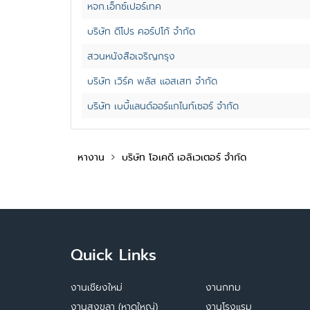
หจก.เอ็กซ์เปอร์เทค
บริษัท ดีโปร คอร์ปโก้ จำกัด
สวนหนังสือเจริญกรุง
บริษัท เวิร์ค พลัส แอสเสท จำกัด
บริษัท เบบี้แลนด์ออร์แกไนท์เซอร์ จำกัด
หางาน
บริษัท โอเคดี เอลิเวเตอร์ จำกัด
Quick Links
งานเชียงใหม่
งานกทม
งานสงขลา (หาดใหญ่)
งานโรงแรม