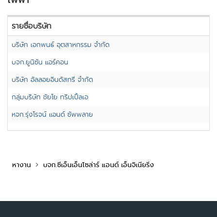
รายชื่อบริษัท
บริษัท เอกพนธ์ อุตสาหกรรม จำกัด
บจก.ยูนิซัน แอร์คอน
บริษัท อัลลอยอินดัสทรี จำกัด
กลุ่มบริษัท ชัยโย ทริปเปิ้ลเอ
หจก.รุ่งโรจน์ แอนด์ ซัพพลาย
หางาน
บจก.ซีเอ็นเอ็นโซล่าร์ แอนด์ เอ็นจิเนียริ่ง