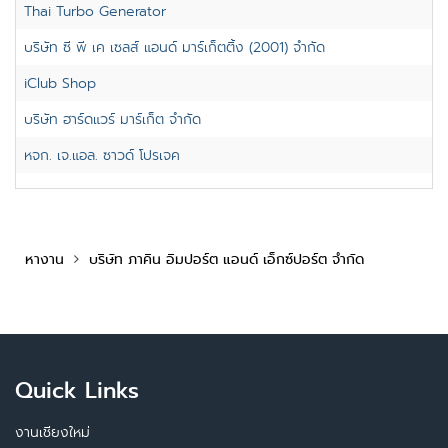
Thai Turbo Generator
บริษัท ซี พี เค เซลส์ แอนด์ มาร์เก็ตติ้ง (2001) จำกัด
iClub Shop
บริษัท ฮาร์ดแวร์ มาร์เก็ต จำกัด
หจก. เจ.แอล. ซาวด์ โปรเจค
หางาน
บริษัท ภาคิน อิมปอร์ต แอนด์ เอ็กซ์ปอร์ต จำกัด
Quick Links
งานเชียงใหม่