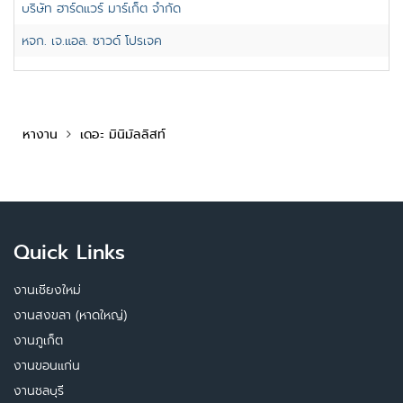
บริษัท ฮาร์ดแวร์ มาร์เก็ต จำกัด
หจก. เจ.แอล. ซาวด์ โปรเจค
หางาน
เดอะ มินิมัลลิสท์
Quick Links
งานเชียงใหม่
งานสงขลา (หาดใหญ่)
งานภูเก็ต
งานขอนแก่น
งานชลบุรี