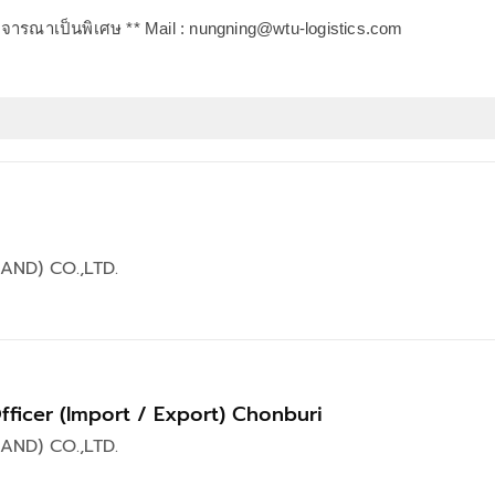
ิจารณาเป็นพิเศษ ** Mail :
nungning@wtu-logistics.com
AND) CO.,LTD.
ficer (Import / Export) Chonburi
AND) CO.,LTD.