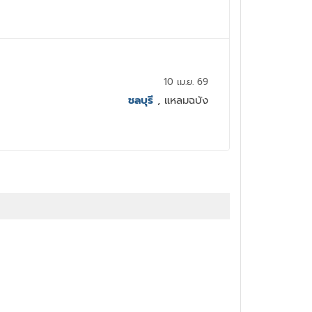
10 เม.ย. 69
ชลบุรี
, แหลมฉบัง