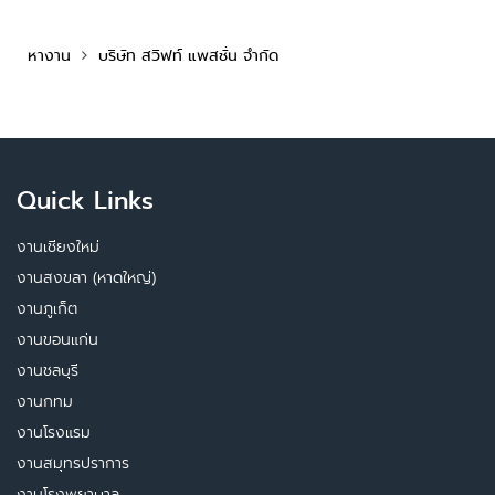
หางาน
บริษัท สวิฟท์ แพสชั่น จำกัด
Quick Links
งานเชียงใหม่
งานสงขลา (หาดใหญ่)
งานภูเก็ต
งานขอนแก่น
งานชลบุรี
งานกทม
งานโรงแรม
งานสมุทรปราการ
งานโรงพยาบาล