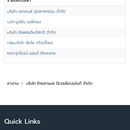
รายชื่อบริษัท
บริษัท เอกพนธ์ อุตสาหกรรม จำกัด
บจก.ยูนิซัน แอร์คอน
บริษัท อัลลอยอินดัสทรี จำกัด
กลุ่มบริษัท ชัยโย ทริปเปิ้ลเอ
หจก.รุ่งโรจน์ แอนด์ ซัพพลาย
หางาน
บริษัท ไทยคาเมล ดีเวลล๊อปเม้นท์ จำกัด
Quick Links