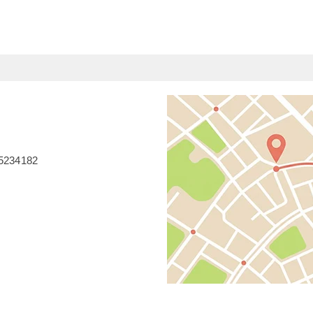
-5234182