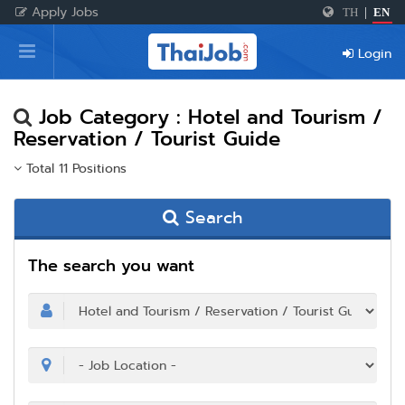
Apply Jobs
TH
|
EN
Home
Login
Login
Register
Job Category : Hotel and Tourism /
Reservation / Tourist Guide
Total 11 Positions
For Employers
Search
The search you want