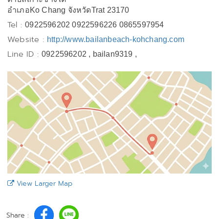
อำเภอKo Chang จังหวัดTrat 23170
Tel :
0922596202 0922596226 0865597954
Website :
http://www.bailanbeach-kohchang.com
Line ID :
0922596202 , bailan9319 ,
View Larger Map
Share :