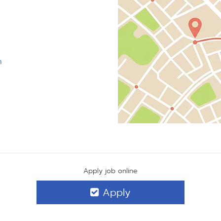
m
Apply job online
Apply