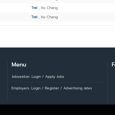
Trat
, Ko Chang
Trat
, Ko Chang
Menu
F
Jobseeker: Login
/
Apply Jobs
Employers: Login
/
Register
/
Advertising rates