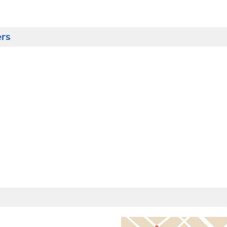
ers
)