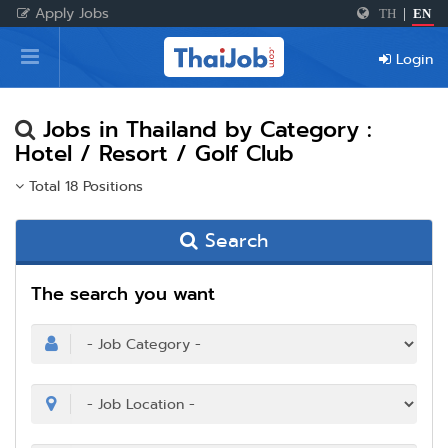
Apply Jobs
TH
|
EN
Home
Login
Login
Register
Jobs in Thailand by Category :
Hotel / Resort / Golf Club
Total 18 Positions
For Employers
Search
The search you want