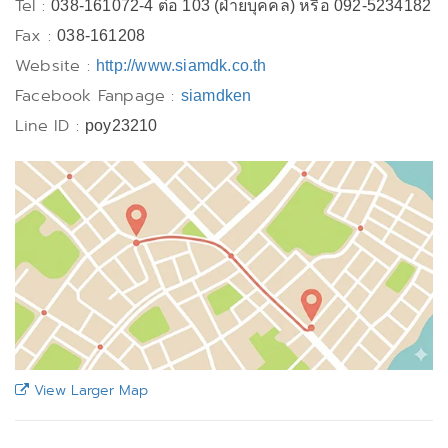
Tel :
038-161072-4 ต่อ 103 (ฝ่ายบุคคล) หรือ 092-5234182
Fax :
038-161208
Website :
http://www.siamdk.co.th
Facebook Fanpage :
siamdken
Line ID :
poy23210
View Larger Map