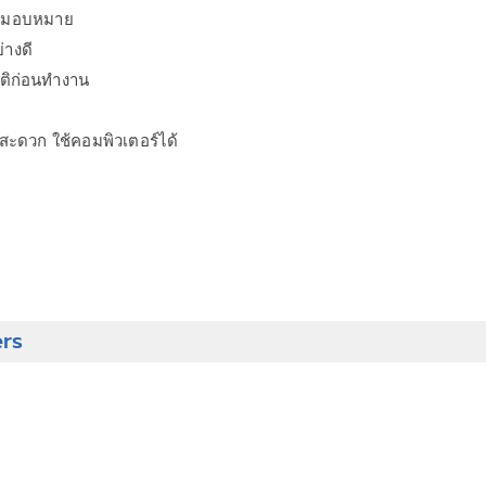
้รับมอบหมาย
างดี
ัติก่อนทำงาน
้สะดวก ใช้คอมพิวเตอร์ได้
ers