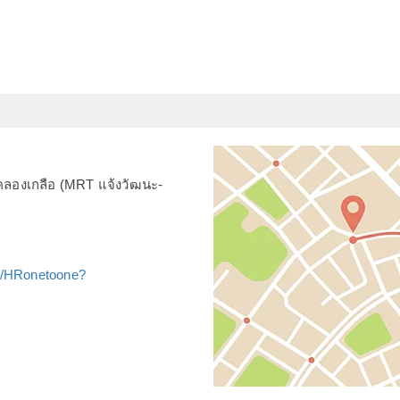
คลองเกลือ (MRT แจ้งวัฒนะ-
m/HRonetoone?