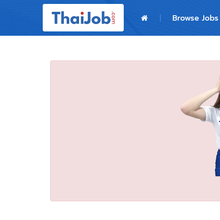
Home
Browse Jobs
Login
Register
For Employers