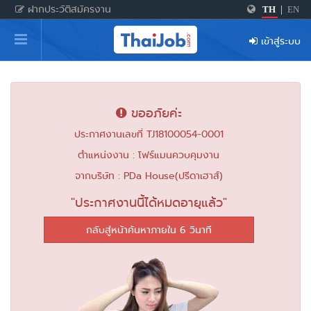
ฝากประวัติสมัครงาน
TH
|
EN
หน้าหลัก
เข้าสู่ระบบ
ผู้สมัครงาน: เข้าสู่ระบบ
ฝากประวัติสมัครงาน
ขออภัยค่ะ
เกร็ดความรู้
ประกาศงานเลขที่ TJ18100054-0001
ตำแหน่งงาน : โฟร์แมน​ควบคุมงาน
สำหรับผู้ประกอบการ
จากบริษัท : PDa​ House​(ปรีดาเฮาส์)​
"ประกาศงานนี้ได้หมดอายุแล้ว"
กลับสู่หน้าค้นหาภายใน 6 วินาที