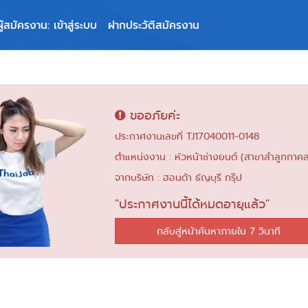
ผู้สมัครงาน: เข้าสู่ระบบ
ฝากประวัติสมัครงาน
ขออภัยค่ะ
ประกาศงานเลขที่ TJ17040011-0148
ตำแหน่งงาน : หัวหน้าช่างยนต์ (สาขาลำลูกกาคล
จากบริษัท : ฮอนด้า ธัญบุรี กรุ๊ป
"ประกาศงานนี้ได้หมดอายุแล้ว"
กลับสู่หน้าค้นหาภายใน 6 วินาที