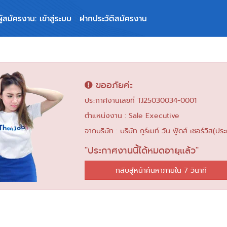
ผู้สมัครงาน: เข้าสู่ระบบ
ฝากประวัติสมัครงาน
ขออภัยค่ะ
ประกาศงานเลขที่ TJ25030034-0001
ตำแหน่งงาน : Sale Executive
จากบริษัท : บริษัท กูร์เมท์ วัน ฟู้ดส์ เซอร์วิส(ป
"ประกาศงานนี้ได้หมดอายุแล้ว"
กลับสู่หน้าค้นหาภายใน 6 วินาที