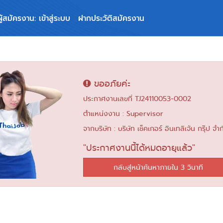
ผู้สมัครงาน: เข้าสู่ระบบ
ฝากประวัติสมัครงาน
ขออภัยค่ะ
ประกาศงานเลขที่ TJ24110053-0002
ตำแหน่งงาน : Supervisor
จากบริษัท : บริษัท เช็คเกอร์ อินเทลิเจ้น กรุ๊ป จำก
"ประกาศงานนี้ได้หมดอายุแล้ว"
กลับสู่หน้าค้นหาภายใน 3 วินาที