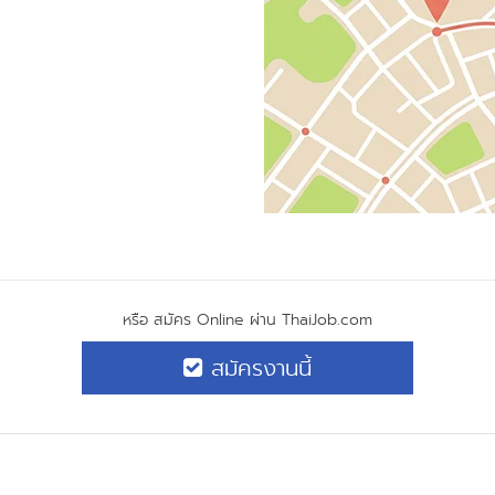
หรือ สมัคร Online ผ่าน ThaiJob.com
สมัครงานนี้