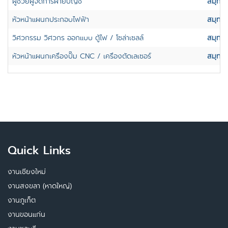
ผู้ช่วยผู้จัดการฝ่ายบัญชี
สมุทร
หัวหน้าแผนกประกอบไฟฟ้า
สมุทร
วิศวกรรม วิศวกร ออกแบบ ตู้ไฟ / โซล่าเซลล์
สมุทร
หัวหน้าแผนกเครื่องปั๊ม CNC / เครื่องตัดเลเซอร์
สมุทร
Quick Links
งานเชียงใหม่
งานสงขลา (หาดใหญ่)
งานภูเก็ต
งานขอนแก่น