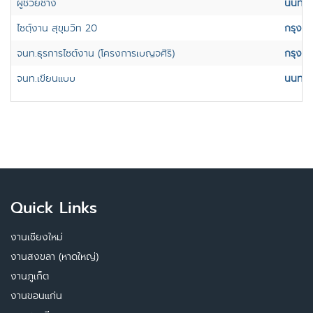
ผู้ช่วยช่าง
นนทบุร
ไซตฺ์งาน สุขุมวิท 20
กรุงเ
จนท.ธุรการไซต์งาน (โครงการเบญจศิริ)
กรุงเ
จนท.เขียนแบบ
นนทบุร
Quick Links
งานเชียงใหม่
งานสงขลา (หาดใหญ่)
งานภูเก็ต
งานขอนแก่น