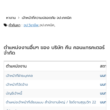
หางาน
เจ้าหน้าที่ความปลอดภัย จป.เทคนิค
คำค้นหา
:
จป.วิชาชีพ
,
จป.เทคนิค,
ตำแหน่งงานอื่นๆ ของ บริษัท คีน คอนแทรคเตอร์
จำกัด
ตำแหน่งงาน
สถานที
เจ้าหน้าที่ฝ่ายบุคคล
นนทบุร
เจ้าหน้าที่จัดจ้าง
นนทบุร
บัญชีเจ้าหนี้
นนทบุร
ตำแหน่งเจ้าหน้าที่เขียนแบบ สำนักงานใหญ่ / ไซต์งานสุขุมวิท 22
นนทบุร