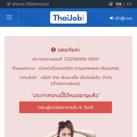
ฝากประวัติสมัครงาน
TH
|
EN
หน้าหลัก
เข้าสู่ระบบ
ผู้สมัครงาน: เข้าสู่ระบบ
ฝากประวัติสมัครงาน
ขออภัยค่ะ
เกร็ดความรู้
ประกาศงานเลขที่ TJ22110006-0007
ตำแหน่งงาน : เจ้าหน้าที่ขายเครดิต (กรุงเทพฯและปริมณฑล)
สำหรับผู้ประกอบการ
จากบริษัท : บริษัท ไทย พินนะเคิ้ล เอ็นจิเนียริ่ง จำกัด
(สำนักงานใหญ่)
"ประกาศงานนี้ได้หมดอายุแล้ว"
กลับสู่หน้าค้นหาภายใน 6 วินาที