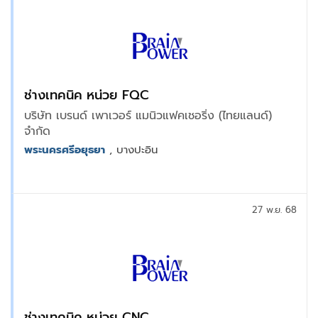
ช่างเทคนิค หน่วย FQC
บริษัท เบรนด์ เพาเวอร์ แมนิวแฟคเชอริ่ง (ไทยแลนด์)
จำกัด
พระนครศรีอยุธยา
, บางปะอิน
27 พ.ย. 68
ช่างเทคนิค หน่วย CNC