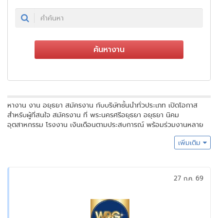
ค้นหางาน
​หางาน งาน อยุธยา สมัครงาน กับบริษัทชั้นนำทั่วประเภท เปิดโอกาส
สำหรับผู้ที่สนใจ สมัครงาน ที่ พระนครศรีอยุธยา อยุธยา นิคม
อุตสาหกรรม โรงงาน เงินเดือนตามประสบการณ์ พร้อมร่วมงานหลาย
อัตรา มองหางาน มองหา ThaiJob เว็บไซต์ สมัครงานอัปเดตข้อมูลทุก
เพิ่มเติม
วัน ตำแหน่งล่าสุด รองรับทุกสายงาน
27 ก.ค. 69