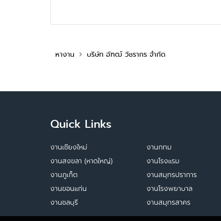
หางาน
บริษัท อัฑฒ์ วัชรากร จำกัด
Quick Links
งานเชียงใหม่
งานกทม
งานสงขลา (หาดใหญ่)
งานโรงแรม
งานภูเก็ต
งานสมุทรปราการ
งานขอนแก่น
งานโรงพยาบาล
งานชลบุรี
งานสมุทรสาคร