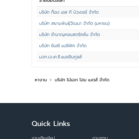
รายชื่อบริษัท
บริษัท ท็อป เอส ที บิวเดอร์ จำกัด
บริษัท สยามพันธุ์วัฒนา จำกัด (มหาชน)
บริษัท ชำนาญคอนสตรัคชั่น จำกัด
บริษัท ซีเอซี แปซิฟิค จำกัด
บจก.เจ.เค.ซี.แมชชีนทูลส์
หางาน
บริษัท ไม้เอก โฮม เมดส์ จำกัด
Quick Links
งานเชียงใหม่
งานกทม