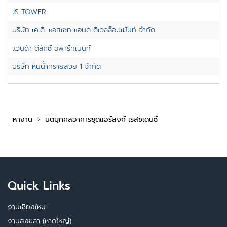
JS TOWER
บริษัท เค.ดี. แอสเซท แอนด์ ดีเวลล็อปเม้นท์ จำกัด
แวนด้า ดีลักซ์ อพาร์ทเมนท์
บริษัท หินน้ำทรายสวย 1 จำกัด
หางาน
นิติบุคคลอาคารชุดแอร์ลิงค์ เรสซิเดนซ์
Quick Links
งานเชียงใหม่
งานสงขลา (หาดใหญ่)