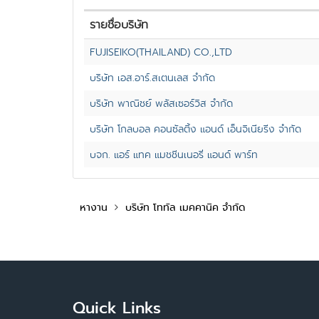
รายชื่อบริษัท
FUJISEIKO(THAILAND) CO.,LTD
บริษัท เอส.อาร์.สเตนเลส จำกัด
บริษัท พาณิชย์ พลัสเซอร์วิส จำกัด
บริษัท โกลบอล คอนซัลติ้ง แอนด์ เอ็นจิเนียริ่ง จำกัด
บจก. แอร์ แทค แมชชีนเนอรี่ แอนด์ พาร์ท
หางาน
บริษัท โททัล เมคคานิค จำกัด
Quick Links