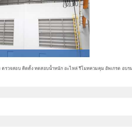
ตรวจสอบ ติดตั้ง ทดสอบน้ำหนัก อะไหล่ รีโมทควมคุม อัพเกรด อบรมผ