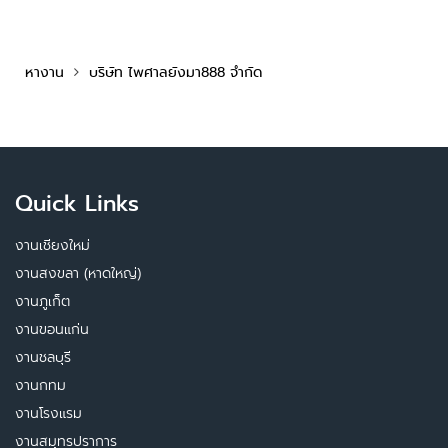
หางาน
บริษัท ไพศาลยังมา888 จำกัด
Quick Links
งานเชียงใหม่
งานสงขลา (หาดใหญ่)
งานภูเก็ต
งานขอนแก่น
งานชลบุรี
งานกทม
งานโรงแรม
งานสมุทรปราการ