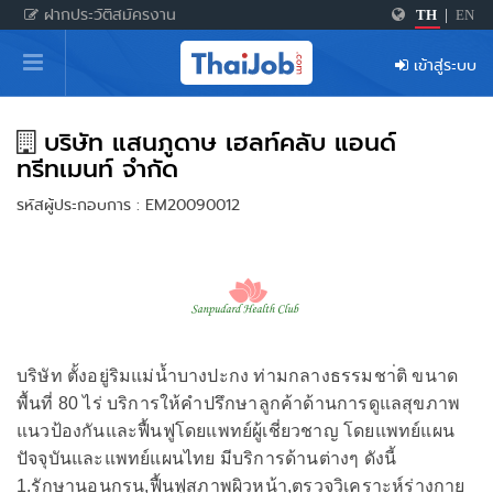
ฝากประวัติสมัครงาน
TH
|
EN
หน้าหลัก
เข้าสู่ระบบ
ผู้สมัครงาน: เข้าสู่ระบบ
ฝากประวัติสมัครงาน
บริษัท แสนภูดาษ เฮลท์คลับ แอนด์
ทรีทเมนท์ จำกัด
เกร็ดความรู้
รหัสผู้ประกอบการ : EM20090012
สำหรับผู้ประกอบการ
บริษัท ตั้งอยู่ริมแม่น้ำบางปะกง ท่ามกลางธรรมชา่ติ ขนาด
พื้นที่ 80 ไร่ บริการให้คำปรึกษาลูกค้าด้านการดูแลสุขภาพ
แนวป้องกันและฟื้นฟูโดยแพทย์ผู้เชี่ยวชาญ โดยแพทย์แผน
ปัจจุบันและแพทย์แผนไทย มีบริการด้านต่างๆ ดังนี้
1.รักษานอนกรน,ฟื้นฟูสภาพผิวหน้า,ตรวจวิเคราะห์ร่างกาย