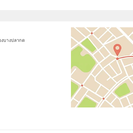
กคลองบางปลากด