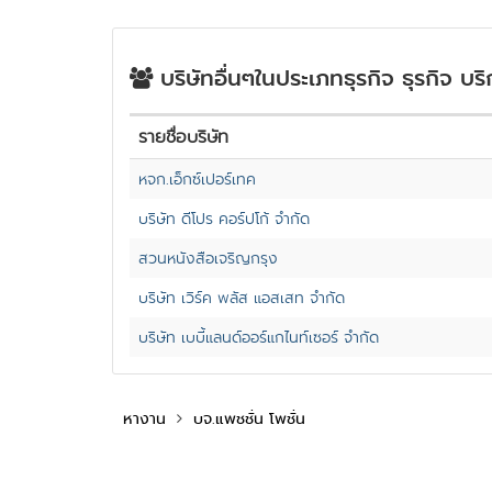
บริษัทอื่นๆในประเภทธุรกิจ ธุรกิจ บริ
รายชื่อบริษัท
หจก.เอ็กซ์เปอร์เทค
บริษัท ดีโปร คอร์ปโก้ จำกัด
สวนหนังสือเจริญกรุง
บริษัท เวิร์ค พลัส แอสเสท จำกัด
บริษัท เบบี้แลนด์ออร์แกไนท์เซอร์ จำกัด
หางาน
บจ.แพชชั่น โพชั่น