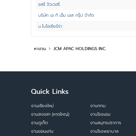
ชลรี่ จิวเวอรี่
บริษัท เอ ที เอ็ม เอส กรุ๊ป จำกัด
บ.ไบโอเซียร์ร่า
หางาน
JCM APAC HOLDINGS INC.
Quick Links
งานเชียงใหม่
งานกทม
งานสงขลา (หาดใหญ่)
งานโรงแรม
งานภูเก็ต
งานสมุทรปราการ
งานขอนแก่น
งานโรงพยาบาล