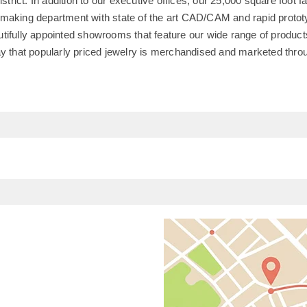
istrict. In addition to our executive offices, our 25,000 square foot fa
making department with state of the art CAD/CAM and rapid prototy
tifully appointed showrooms that feature our wide range of produc
ay that popularly priced jewelry is merchandised and marketed thro