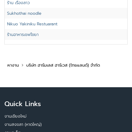
ร้าน เรื่องลาว
Sukhothai noodle
Nikuo Yakiniku Restuarant
ร้านอาหารเชฟไชยา
หางาน
บริษัท ฮาร์มเลส ฮาร์เวส (ไทยแลนด์) จำกัด
Quick Links
งานเชียงใหม่
งานสงขลา (หาดใหญ่)