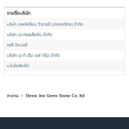
รายชื่อบริษัท
บริษัท เอฟฟิเชี่ยน จิวเวลรี่ (ประเทศไทย) จำกัด
บริษัท เจ-คอลเล็คชัน จำกัด
ชลรี่ จิวเวอรี่
บริษัท เอ ที เอ็ม เอส กรุ๊ป จำกัด
บ.ไบโอเซียร์ร่า
หางาน
Shree Jee Gems Stone Co. ltd