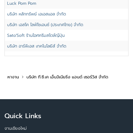
Luck Pom Pom
บริษัท หลักทรัพย์ เอเอสแอล จำกัด
บริษัท เอสโค ไลฟ์ไซเอนซ์ (ประเทศไทย) จำกัด
Sato'Soft ร้านไอศครีมสไตล์ญี่ปุ่น
บริษัท อาร์พีเอส เทคโนโลยีส์ จำกัด
หางาน
บริษัท ที.ซี.เค เอ็นจิเนียริ่ง แอนด์ เซอร์วิส จำกัด
Quick Links
งานเชียงใหม่