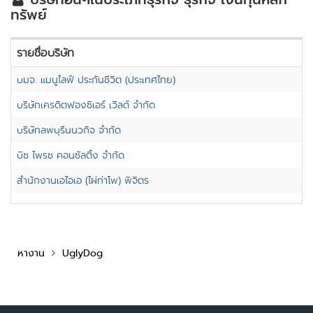
ทรัพย์
รายชื่อบริษัท
บมจ. แมนูไลฟ์ ประกันชีวิต (ประเทศไทย)
บริษัทเครดิตฟองซิเอร์ เวิลด์ จำกัด
บริษัทลพบุรีนนวกิจ จำกัด
บิซ ไพรซ คอนซัลติ้ง จำกัด
สำนักงานเอไอเอ (ไผ่ท่าโพ) พิจิตร
หางาน
UglyDog