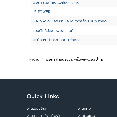
บริษัท เจริญสิน แอสเสท จำกัด
JS TOWER
บริษัท เค.ดี. แอสเซท แอนด์ ดีเวลล็อปเม้นท์ จำกัด
แวนด้า ดีลักซ์ อพาร์ทเมนท์
บริษัท หินน้ำทรายสวย 1 จำกัด
หางาน
บริษัท ไทยนิรันดร์ พร็อพเพอร์ตี้ จำกัด
Quick Links
งานเชียงใหม่
งานกทม
งานสงขลา (หาดใหญ่)
งานโรงแรม