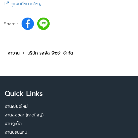
ดูแผนที่ขนาดใหญ่
Share :
หางาน
บริษัท รอยัล พิซซ่า จำกัด
Quick Links
งานเชียงใหม่
งานสงขลา (หาดใหญ่)
งานภูเก็ต
งานขอนแก่น