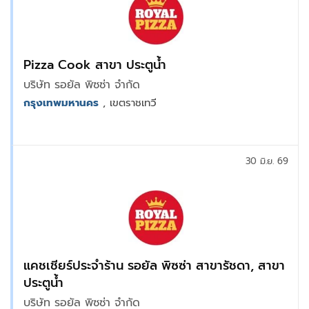
Pizza Cook สาขา ประตูน้ำ
บริษัท รอยัล พิซซ่า จำกัด
กรุงเทพมหานคร
, เขตราชเทวี
30 มิ.ย. 69
แคชเชียร์ประจำร้าน รอยัล พิซซ่า สาขารัชดา, สาขา
ประตูน้ำ
บริษัท รอยัล พิซซ่า จำกัด