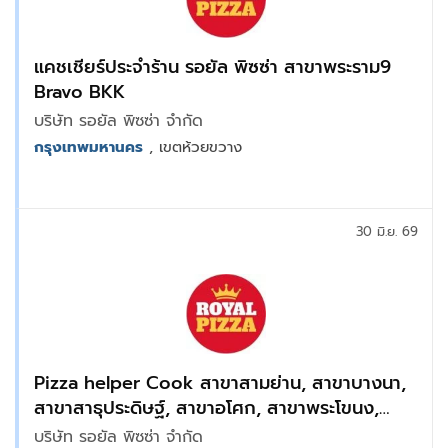
แคชเชียร์ประจำร้าน รอยัล พิซซ่า สาขาพระราม9
Bravo BKK
บริษัท รอยัล พิซซ่า จำกัด
กรุงเทพมหานคร
, เขตห้วยขวาง
30 มิ.ย. 69
Pizza helper Cook สาขาสามย่าน, สาขาบางนา,
สาขาสาธุประดิษฐ์, สาขาอโศก, สาขาพระโขนง,
สาขาเอเชียทิค, สาขารามคำแหง
บริษัท รอยัล พิซซ่า จำกัด