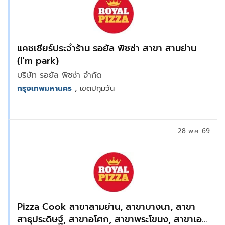
แคชเชียร์ประจำร้าน รอยัล พิซซ่า สาขา สามย่าน
(I’m park)
บริษัท รอยัล พิซซ่า จำกัด
กรุงเทพมหานคร
, เขตปทุมวัน
28 พ.ค. 69
Pizza Cook สาขาสามย่าน, สาขาบางนา, สาขา
สาธุประดิษฐ์, สาขาอโศก, สาขาพระโขนง, สาขาเอ